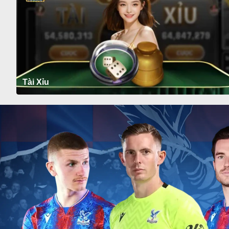
Tài Xỉu