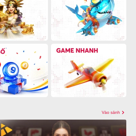
Vào sảnh