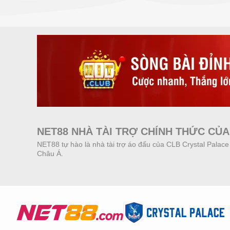
NET88 NHÀ TÀI TRỢ CHÍNH THỨC CỦ
NET88 tự hào là nhà tài trợ áo đấu của CLB Crystal Palace
Châu Á.
NET88 là nhà cá cược trực tuyến, casino online uy tín hàn
và đang mang đến những sản phẩm cá cược, casino trực tuy
NET88 được hoạt động dựa theo giấy phép được cấp bởi Fi
Trước khi đặt chân vào thị trường Việt Nam, Nhà cái NET8
đạt được nhiều thành công vang dội.
Cái tên NET88 xuất hiện chính thức tại thị trường Việt Na
nhất trong năm 2023 bởi sự bình chọn của cộng đồng.
Trước khi đặt chân vào thị trường Việt Nam, Nhà cái NET8