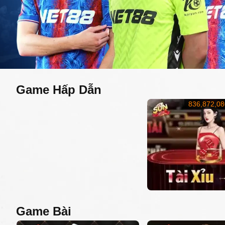
Game Hấp Dẫn
Xóc đĩa live
2,380,912,041
836,872,08
2,380,912,041
Game Bài