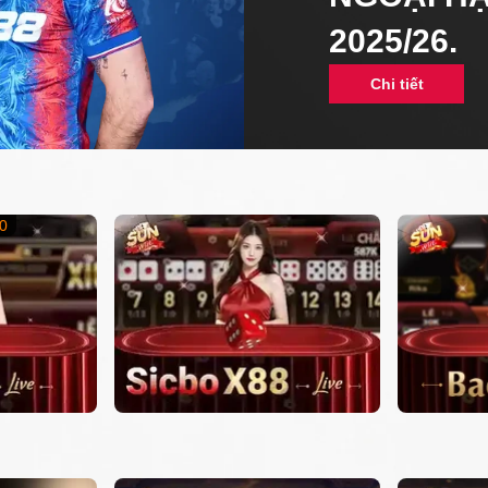
2025/26.
Chi tiết
0