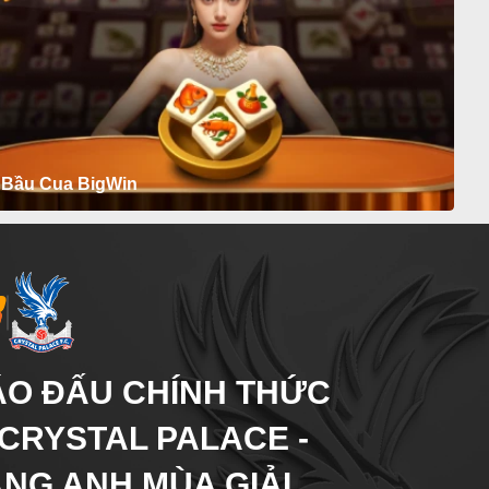
Bầu Cua BigWin
ÁO ĐẤU CHÍNH THỨC
CRYSTAL PALACE -
NG ANH MÙA GIẢI