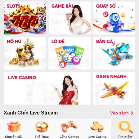
Xanh Chín Live Stream
Vào sảnh
Khuyến Mãi
Thể Thao
Cổng Games
Live Casino
Tìm Kiếm